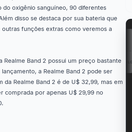
do oxigênio sanguíneo, 90 diferentes
Além disso se destaca por sua bateria que
as outras funções extras como veremos a
azon
Kabum!
LG
a Realme Band 2 possui um preço bastante
w: Entregas
12% OFF em itens
Cupom LG 5% OFF na...
té...
participantes...
u lançamento, a Realme Band 2 pode ser
m da Realme Band 2 é de U$ 32,99, mas em
r comprada por apenas U$ 29,99 no
0.