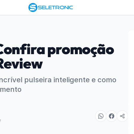
Confira promoção
Review
ncrível pulseira inteligente e como
amento
r