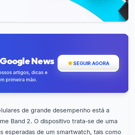
o Google News
SEGUIR AGORA
ssos artigos, dicas e
em primeira mão.
elulares de grande desempenho está a
lme Band 2. O dispositivo trata-se de uma
ões esperadas de um smartwatch, tais como