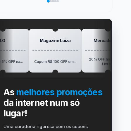
sua
no
de
da
Elogio
vida
dispositivo
trabalho
SanDisk
na
no
Minha
gamer
#windows
Mesa
#ps4
#playstation
#carregador
Magazine Luiza
Mercado Livre
Pos
20% OFF no Mercado
R$150 OF
Cupom R$ 100 OFF em...
Livre...
Vis
As
melhores promoções
da internet num só
lugar!
Uma curadoria rigorosa com os cupons