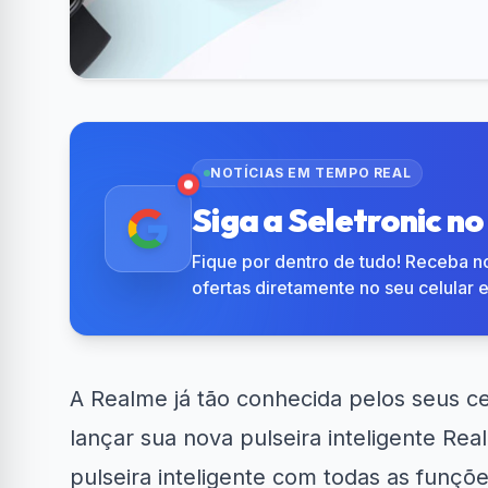
NOTÍCIAS EM TEMPO REAL
Siga a Seletronic n
Fique por dentro de tudo! Receba no
ofertas diretamente no seu celular 
A Realme já tão conhecida pelos seus c
lançar sua nova pulseira inteligente Rea
pulseira inteligente com todas as funç