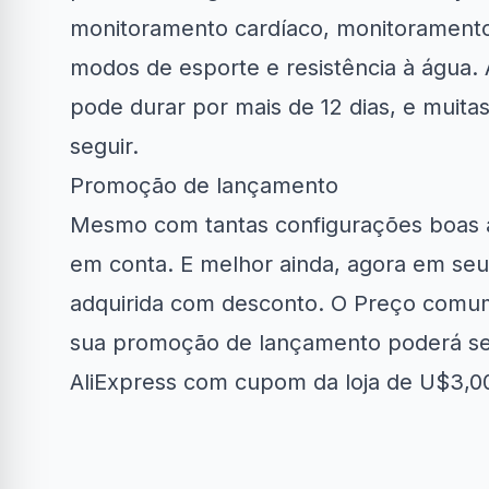
monitoramento cardíaco, monitoramento 
modos de esporte e resistência à água. 
pode durar por mais de 12 dias, e muit
seguir.
Clube Samsung
AliExpress
Am
Promoção de lançamento
Mesmo com tantas configurações boas 
R$50 OFF no Magazine
Amazon No
34% OFF em Lava e...
Luiza
em a
em conta. E melhor ainda, agora em se
adquirida com desconto. O Preço comu
sua promoção de lançamento poderá se
AliExpress com cupom da loja de U$3,0