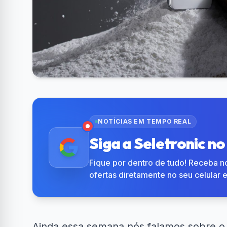
NOTÍCIAS EM TEMPO REAL
Siga a Seletronic n
Fique por dentro de tudo! Receba no
ofertas diretamente no seu celular 
Ainda essa semana nós falamos sobre 