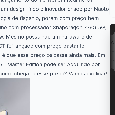
um design lindo e inovador criado por Naoto
logia de
flagship
, porém com preço bem
elho com processador Snapdragon 778G 5G,
5w. Mesmo possuindo um hardware de
Kabum!
LG
GT foi lançado com preço bastante
 é que esse preço baixasse ainda mais. Em
tregas
20% OFF na campanha
Cupom LG 5% OFF na...
C
Tchau...
T Master Edition pode ser Adquirido por
 como chegar a esse preço? Vamos explicar!