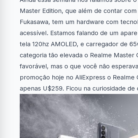
Master Edition
, que além de contar com 
Fukasawa, tem um hardware com tecno
acessível. Estamos falando de um apar
tela 120hz AMOLED, e carregador de 6
Clube Samsung
AliExpress
Amazon
categoria tão elevada o Realme Master 
favorável, mas o que você não esperava
R$50 OFF no Magazine
Amazon Now: En
4% OFF em Lava e...
Luiza
em até...
promoção hoje no AliExpress o Realme G
apenas U$259. Ficou na curiosidade de