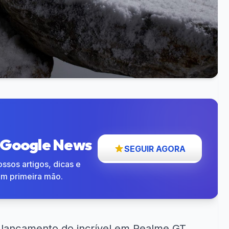
o Google News
SEGUIR AGORA
ssos artigos, dicas e
em primeira mão.
o
lançamento do incrível em Realme GT