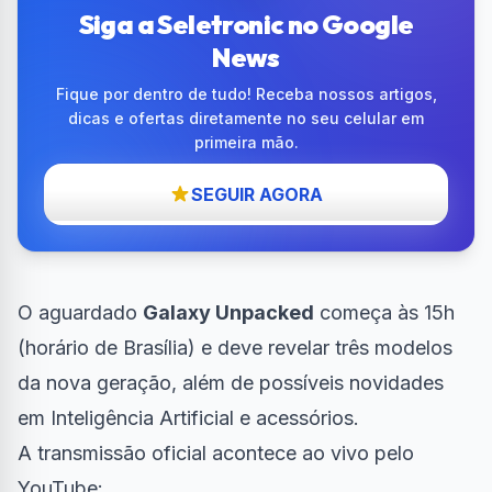
Siga a Seletronic no Google
News
Fique por dentro de tudo! Receba nossos artigos,
dicas e ofertas diretamente no seu celular em
primeira mão.
SEGUIR AGORA
O aguardado
Galaxy Unpacked
começa às 15h
(horário de Brasília) e deve revelar três modelos
da nova geração, além de possíveis novidades
em Inteligência Artificial e acessórios.
A transmissão oficial acontece ao vivo pelo
YouTube: