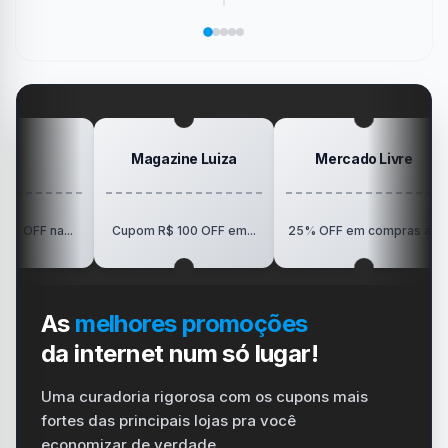
precisar
da
de
só
marcou
salvar
área
Pokémon
Recebe
sua
no
de
da
Elogio
dispositivo
trabalho
SanDisk
na
vida
no
Minha
gamer
#windows
Mesa
#ps4
#playstation
#carregador
Magazine Luiza
Mercado Livre
R$1
...
Cupom R$ 100 OFF em...
25% OFF em compras a...
As
melhores promoções
da internet num só lugar!
Uma curadoria rigorosa com os cupons mais
fortes das principais lojas pra você
economizar de verdade.