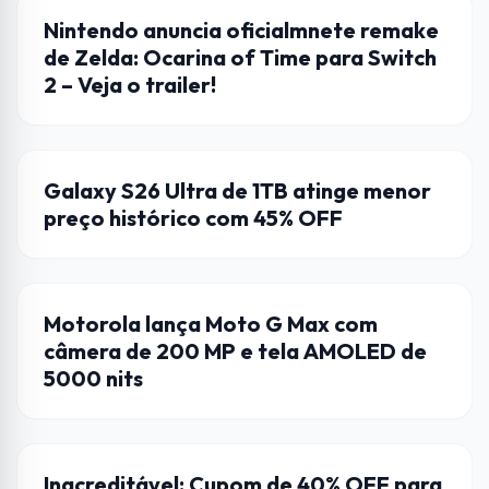
LANÇAMENTO
Nintendo anuncia oficialmnete remake
de Zelda: Ocarina of Time para Switch
2 – Veja o trailer!
CUPONS
Galaxy S26 Ultra de 1TB atinge menor
preço histórico com 45% OFF
CELULAR
Motorola lança Moto G Max com
câmera de 200 MP e tela AMOLED de
5000 nits
CELULAR
Inacreditável: Cupom de 40% OFF para