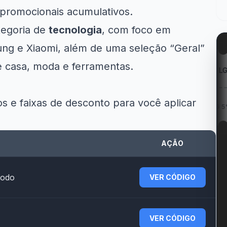
promocionais acumulativos.
tegoria de
tecnologia
, com foco em
ng e Xiaomi, além de uma seleção “Geral”
e casa, moda e ferramentas.
zon
Kabum!
LG
os e faixas de desconto para você aplicar
Geladeiras
R$ 40 OFF no Jogo...
Cupom LG 5% OFF na...
.
AÇÃO
todo
VER CÓDIGO
VER CÓDIGO