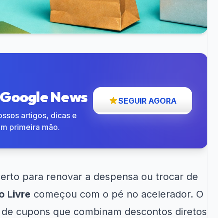
o Google News
SEGUIR AGORA
ssos artigos, dicas e
em primeira mão.
rto para renovar a despensa ou trocar de
 Livre
começou com o pé no acelerador. O
a de cupons que combinam descontos diretos