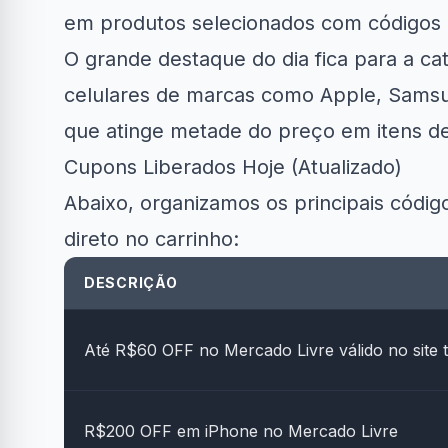
em produtos selecionados com códigos 
O grande destaque do dia fica para a ca
celulares de marcas como Apple, Samsu
que atinge metade do preço em itens d
Clube Samsung
AliExpress
Ama
Cupons Liberados Hoje (Atualizado)
Abaixo, organizamos os principais códig
R$50 OFF no Magazine
10% OFF em 
34% OFF em Lava e...
Luiza
e..
direto no carrinho:
DESCRIÇÃO
Até R$60 OFF no Mercado Livre válido no site 
R$200 OFF em iPhone no Mercado Livre