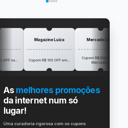
sua
no
de
da
Elogio
vida
dispositivo
trabalho
SanDisk
na
no
Minha
gamer
#windows
Mesa
#ps4
#playstation
#carregador
Magazine Luiza
Mercado Livre
Posi
Cupom R$300 OFF no
R$150 OFF
Cupom R$ 100 OFF em...
Mercado...
Visi
As
melhores promoções
da internet num só
lugar!
Uma curadoria rigorosa com os cupons