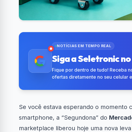
NOTÍCIAS EM TEMPO REAL
Siga a Seletronic n
Fique por dentro de tudo! Receba no
ofertas diretamente no seu celular 
Se você estava esperando o momento ce
smartphone, a “Segundona” do
Mercado
marketplace liberou hoje uma nova lev