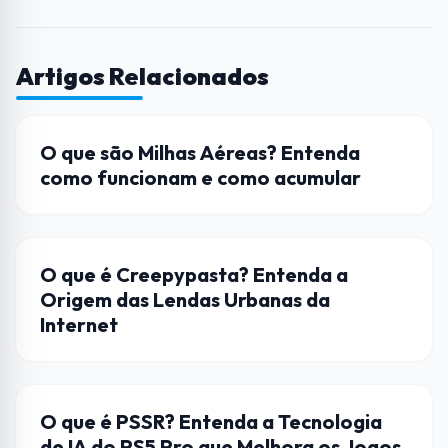
Artigos Relacionados
HARDWARE
O que são Milhas Aéreas? Entenda
como funcionam e como acumular
CULTURA POP
O que é Creepypasta? Entenda a
Origem das Lendas Urbanas da
Internet
HARDWARE
O que é PSSR? Entenda a Tecnologia
de IA do PS5 Pro que Melhora os Jogos