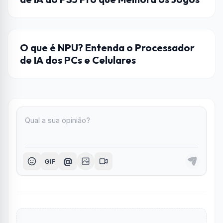
HARDWARE
O que é NPU? Entenda o Processador
de IA dos PCs e Celulares
@
GIF