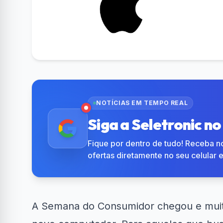
NOTÍCIAS EM TEMPO REAL
Siga a Seletronic n
Fique por dentro de tudo! Receba no
ofertas diretamente no seu celular 
A Semana do Consumidor chegou e muit