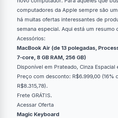
novo computador. Para aqueles que bu
computadores da Apple sempre são uma 
há muitas ofertas interessantes de pro
semana especial. Aqui está um resumo d
Acessórios:
Clube Samsung
AliExpress
A
MacBook Air (de 13 polegadas, Proces
7‑core, 8 GB RAM, 256 GB)
R$50 OFF no Magazine
Amazon 
34% OFF em Lava e...
Luiza
e
Disponível em Prateado, Cinza Espacial
Preço com desconto: R$6.999,00 (16% d
R$8.315,78).
Frete GRÁTIS.
Acessar Oferta
Magic Keyboard