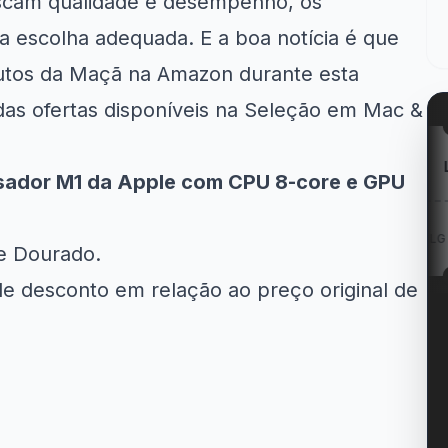
scam qualidade e desempenho, os
escolha adequada. E a boa notícia é que
dutos da Maçã na Amazon durante esta
as ofertas disponíveis na Seleção em Mac &
mazon
Kabum!
LG
sador M1 da Apple com CPU 8‑core e GPU
Now: Entregas
20% OFF na campanha
Cupom LG 5% OFF na...
m até...
Tchau...
 e Dourado.
e desconto em relação ao preço original de