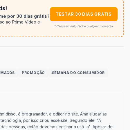
is!
TESTAR 30 DIAS GRÁTIS
e por 30 dias grátis
?
sso ao Prime Video e
* Cancelamento fácil a qualquer momento.
MACOS
PROMOÇÃO
SEMANA DO CONSUMIDOR
m disso, é programador, e editor no site. Ama ajudar as
cnologia, por isso criou esse site. Segundo ele: "A
vida das pessoas, então devemos ensinar a usá-la". Apesar de