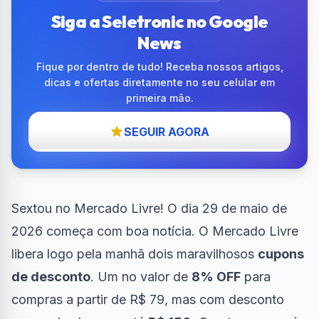
Siga a Seletronic no Google
News
Fique por dentro de tudo! Receba nossos artigos,
dicas e ofertas diretamente no seu celular em
primeira mão.
SEGUIR AGORA
Sextou no Mercado Livre! O dia 29 de maio de
2026 começa com boa notícia. O Mercado Livre
libera logo pela manhã dois maravilhosos
cupons
de desconto
. Um no valor de
8% OFF
para
compras a partir de R$ 79, mas com desconto