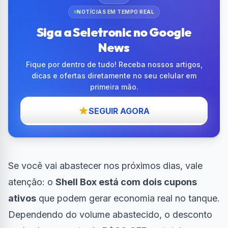
NOTÍCIAS EM TEMPO REAL
Siga a Seletronic no Google
News
Fique por dentro de tudo! Receba nossos artigos,
dicas e ofertas diretamente no seu celular em
primeira mão.
SEGUIR AGORA
Se você vai abastecer nos próximos dias, vale
atenção: o
Shell Box está com dois cupons
ativos
que podem gerar economia real no tanque.
Dependendo do volume abastecido, o desconto