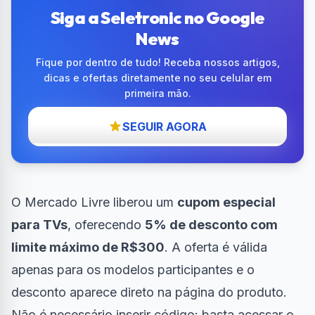
Siga a Seletronic no Google
News
Fique por dentro de tudo! Receba nossos artigos,
dicas e ofertas diretamente no seu celular em
primeira mão.
SEGUIR AGORA
O Mercado Livre liberou um
cupom especial
para TVs
, oferecendo
5% de desconto com
limite máximo de R$300
. A oferta é válida
apenas para os modelos participantes e o
desconto aparece direto na página do produto.
Não é necessário inserir código: basta acessar o