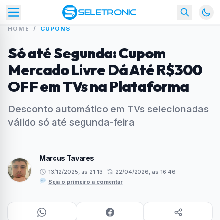
HOME
/
CUPONS
Só até Segunda: Cupom
Mercado Livre Dá Até R$300
OFF em TVs na Plataforma
Desconto automático em TVs selecionadas
válido só até segunda-feira
Marcus Tavares
13/12/2025, às 21:13
22/04/2026, às 16:46
·
Seja o primeiro a comentar