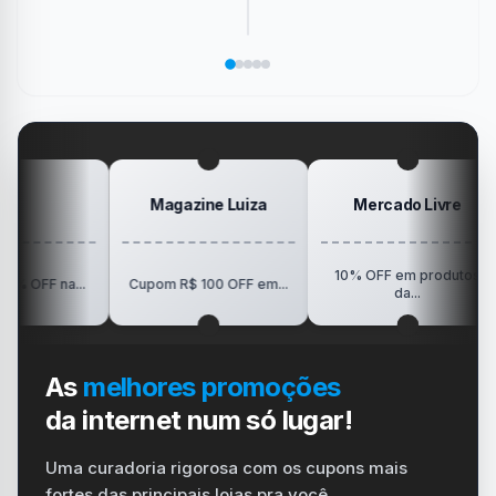
sociais
os
de
de
jogo
sem
ícones
memória
PS4
que
precisar
da
de
só
marcou
salvar
área
Pokémon
Recebe
sua
no
de
da
Elogio
dispositivo
trabalho
SanDisk
na
vida
no
Minha
gamer
#windows
Mesa
#ps4
#playstation
#carregador
Magazine Luiza
Mercado Livre
10% OFF em produtos
R$
a...
Cupom R$ 100 OFF em...
da...
As
melhores promoções
da internet num só lugar!
Uma curadoria rigorosa com os cupons mais
fortes das principais lojas pra você