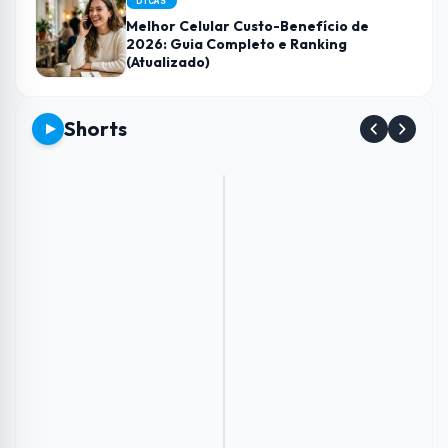
DICAS
Melhor Celular Custo-Benefício de
2026: Guia Completo e Ranking
(Atualizado)
Shorts