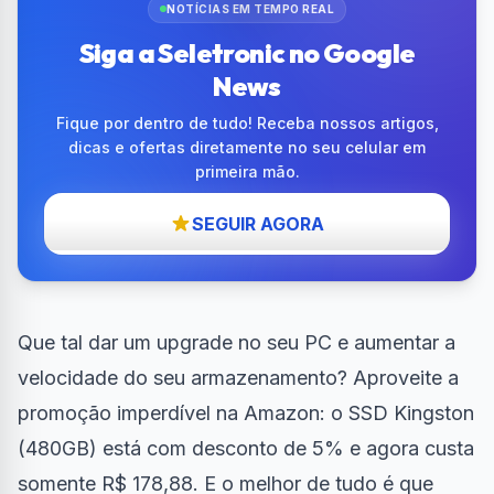
NOTÍCIAS EM TEMPO REAL
Siga a Seletronic no Google
News
Fique por dentro de tudo! Receba nossos artigos,
dicas e ofertas diretamente no seu celular em
primeira mão.
SEGUIR AGORA
Que tal dar um upgrade no seu PC e aumentar a
velocidade do seu armazenamento? Aproveite a
promoção imperdível na Amazon: o
SSD Kingston
(480GB) está com desconto de 5%
e agora custa
somente R$ 178,88. E o melhor de tudo é que