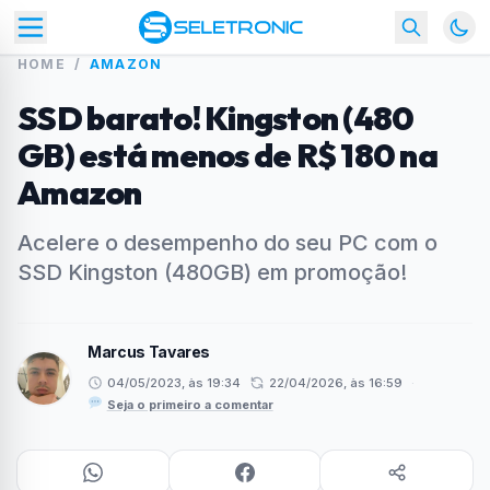
HOME
/
AMAZON
SSD barato! Kingston (480
GB) está menos de R$ 180 na
Amazon
Acelere o desempenho do seu PC com o
SSD Kingston (480GB) em promoção!
Marcus Tavares
04/05/2023, às 19:34
22/04/2026, às 16:59
·
Seja o primeiro a comentar