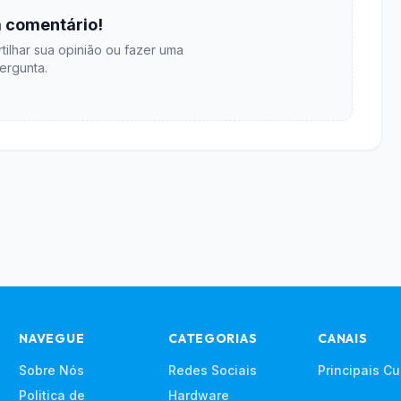
 comentário!
tilhar sua opinião ou fazer uma
ergunta.
NAVEGUE
CATEGORIAS
CANAIS
Sobre Nós
Redes Sociais
Principais C
Politica de
Hardware