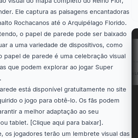
o visual do mapa completo do Reino Flor,
nder
. Ele captura as paisagens encantadoras
nalto Rochacanos até o Arquipélago Florido.
ntendo, o papel de parede pode ser baixado
uar a uma variedade de dispositivos, como
Amazon
Kabum!
LG
 o papel de parede é uma celebração visual
has que podem explorar ao jogar Super
 Now: Entregas
20% OFF na campanha
Cupom LG 5% OFF na.
em até...
Tchau...
.
rede está disponível gratuitamente no site
uirido o jogo para obtê-lo. Os fãs podem
arantir a melhor adaptação ao seu
ou tablet. [
Clique aqui para baixar
].
, os jogadores terão um lembrete visual das