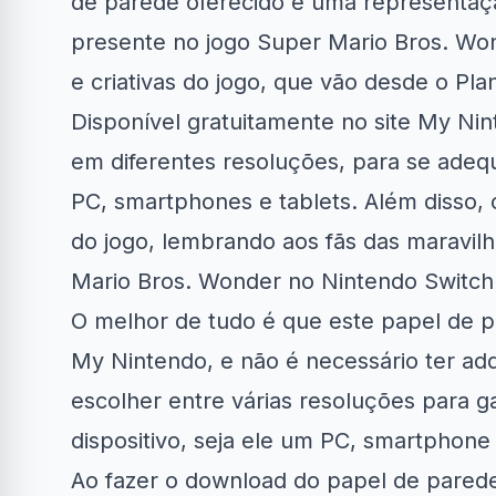
de parede oferecido é uma representaçã
presente no jogo
Super Mario Bros. Wo
e criativas do jogo, que vão desde o Pla
Disponível gratuitamente no site My Ni
em diferentes resoluções, para se adeq
Clube Samsung
AliExpress
PC, smartphones e tablets. Além disso,
do jogo, lembrando aos fãs das maravil
R$50 OFF no Magazine
Amazon
.
34% OFF em Lava e...
Luiza
Mario Bros. Wonder no Nintendo Switch
O melhor de tudo é que este papel de pa
My Nintendo, e não é necessário ter adq
escolher entre várias resoluções para g
dispositivo, seja ele um PC, smartphone 
Ao fazer o download do papel de parede