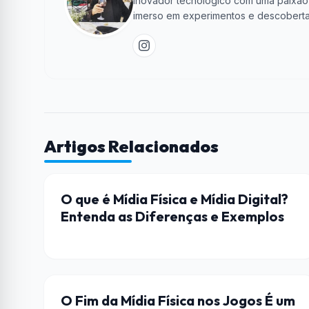
Inovador tecnológico com uma paixão 
imerso em experimentos e descoberta
Artigos Relacionados
ENTRETENIMENTO
O que é Mídia Física e Mídia Digital?
Entenda as Diferenças e Exemplos
JOGOS
O Fim da Mídia Física nos Jogos É um