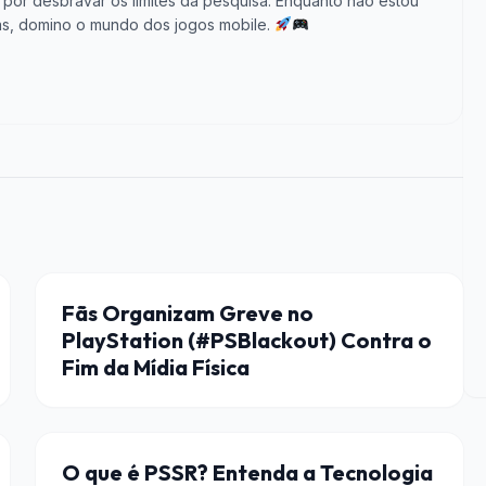
por desbravar os limites da pesquisa. Enquanto não estou
s, domino o mundo dos jogos mobile.
JOGOS
Fãs Organizam Greve no
PlayStation (#PSBlackout) Contra o
Fim da Mídia Física
HARDWARE
O que é PSSR? Entenda a Tecnologia