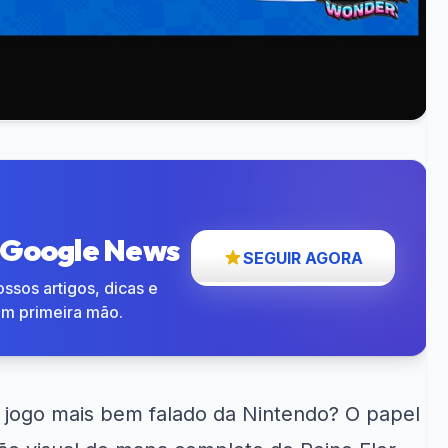
o Google News
SEGUIR AGORA
ssos artigos, dicas e
em primeira mão.
 jogo mais bem falado da Nintendo? O papel