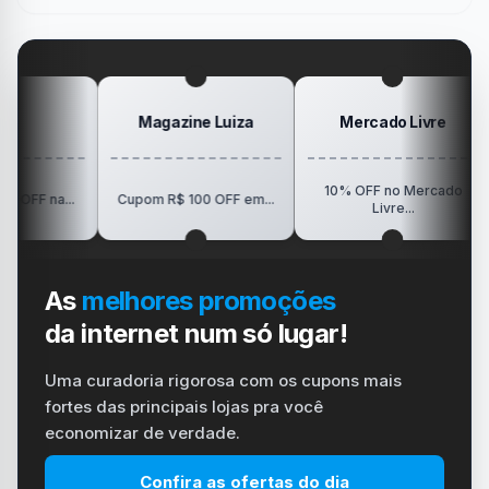
no
Minha
gamer
#windows
Mesa
#ps4
#playstation
#carregador
Magazine Luiza
Mercado Livre
10% OFF no Mercado
R$1
...
Cupom R$ 100 OFF em...
Livre...
As
melhores promoções
da internet num só lugar!
Uma curadoria rigorosa com os cupons mais
fortes das principais lojas pra você
economizar de verdade.
Confira as ofertas do dia