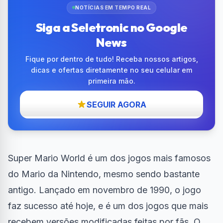
NOTÍCIAS EM TEMPO REAL
Siga a Seletronic no Google
News
Fique por dentro de tudo! Receba nossos artigos,
dicas e ofertas diretamente no seu celular em
primeira mão.
SEGUIR AGORA
Super Mario World é um dos jogos mais famosos
do Mario da Nintendo, mesmo sendo bastante
antigo. Lançado em novembro de 1990, o jogo
faz sucesso até hoje, e é um dos jogos que mais
recebem versões modificadas feitas por fãs. O