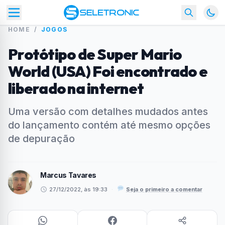
HOME
/
JOGOS
Protótipo de Super Mario
World (USA) Foi encontrado e
liberado na internet
Uma versão com detalhes mudados antes
do lançamento contém até mesmo opções
de depuração
Marcus Tavares
27/12/2022, às 19:33
·
Seja o primeiro a comentar