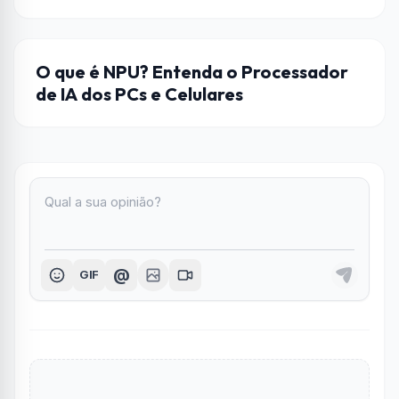
HARDWARE
O que é NPU? Entenda o Processador
de IA dos PCs e Celulares
@
GIF