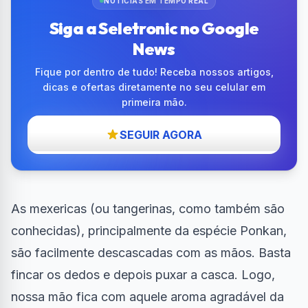
NOTÍCIAS EM TEMPO REAL
Siga a Seletronic no Google
News
Fique por dentro de tudo! Receba nossos artigos,
dicas e ofertas diretamente no seu celular em
primeira mão.
SEGUIR AGORA
As mexericas (ou tangerinas, como também são
conhecidas), principalmente da espécie Ponkan,
são facilmente descascadas com as mãos. Basta
fincar os dedos e depois puxar a casca. Logo,
nossa mão fica com aquele aroma agradável da