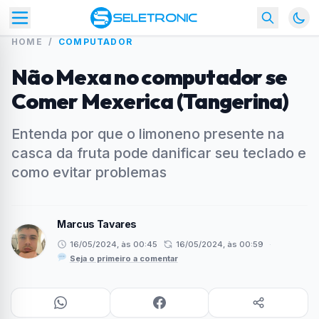
HOME
/
COMPUTADOR
Não Mexa no computador se
Comer Mexerica (Tangerina)
Entenda por que o limoneno presente na
casca da fruta pode danificar seu teclado e
como evitar problemas
Marcus Tavares
16/05/2024, às 00:45
16/05/2024, às 00:59
·
Seja o primeiro a comentar