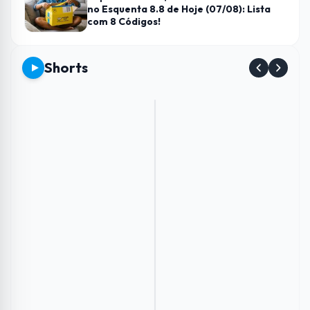
no Esquenta 8.8 de Hoje (07/08): Lista
com 8 Códigos!
Shorts
Envie
Como
Conheça
Esse
imagens
aumentar
os
Carregador