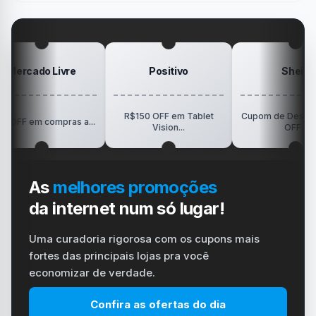
gamer
#windows
Mesa
#ps4
#playstation
#carregador
ivre
Positivo
Shein
R$150 OFF em Tablet
Cupom de Desconto 50%
pras a...
Vision...
OFF...
As
melhores promoções
da internet num só lugar!
Uma curadoria rigorosa com os cupons mais
fortes das principais lojas pra você
economizar de verdade.
Confira as ofertas do dia