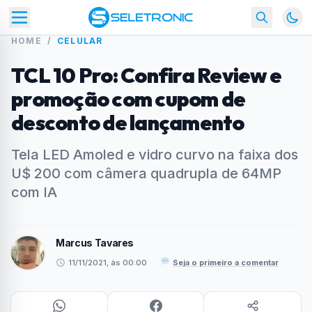
HOME
/
CELULAR
TCL 10 Pro: Confira Review e
promoção com cupom de
desconto de lançamento
Tela LED Amoled e vidro curvo na faixa dos
U$ 200 com câmera quadrupla de 64MP
com IA
Marcus Tavares
11/11/2021, às 00:00
·
Seja o primeiro a comentar