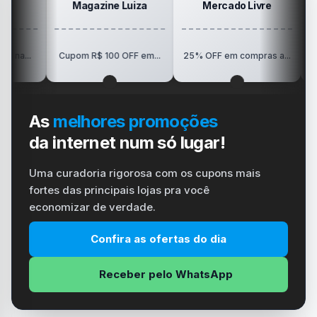
Magazine Luiza
Mercado Livre
Posit
R$150 OFF 
Cupom R$ 100 OFF em...
25% OFF em compras a...
Vision
As
melhores promoções
da internet num só lugar!
Uma curadoria rigorosa com os cupons mais
fortes das principais lojas pra você
economizar de verdade.
Confira as ofertas do dia
Receber pelo WhatsApp