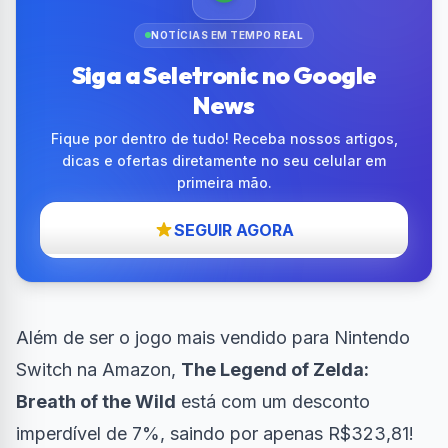
NOTÍCIAS EM TEMPO REAL
Siga a Seletronic no Google
News
Fique por dentro de tudo! Receba nossos artigos,
dicas e ofertas diretamente no seu celular em
primeira mão.
SEGUIR AGORA
Além de ser o jogo mais vendido para
Nintendo
Switch
na Amazon,
The Legend of Zelda:
Breath of the Wild
está com um desconto
imperdível de 7%, saindo por apenas R$323,81!