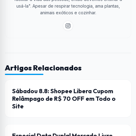
usá-la". Apesar de respirar tecnologia, ama plantas,
animais exóticos e cozinhar.
Artigos Relacionados
CUPONS DE DESCONTO
Sábadou 8.8: Shopee Libera Cupom
Relâmpago de R$ 70 OFF em Todo o
Site
CUPONS DE DESCONTO
Especial Data Dupla! Mercado Livre