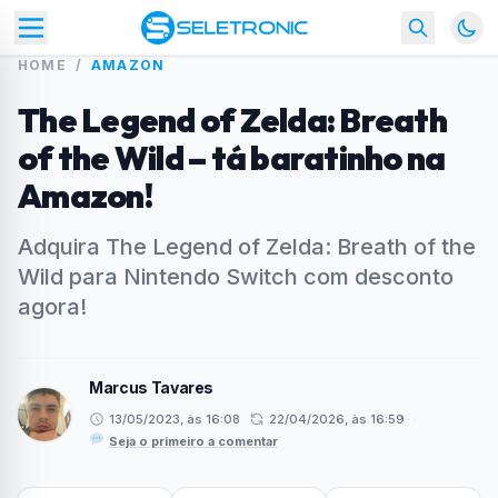
HOME
/
AMAZON
The Legend of Zelda: Breath
of the Wild – tá baratinho na
Amazon!
Adquira The Legend of Zelda: Breath of the
Wild para Nintendo Switch com desconto
agora!
Marcus Tavares
13/05/2023, às 16:08
22/04/2026, às 16:59
·
Seja o primeiro a comentar