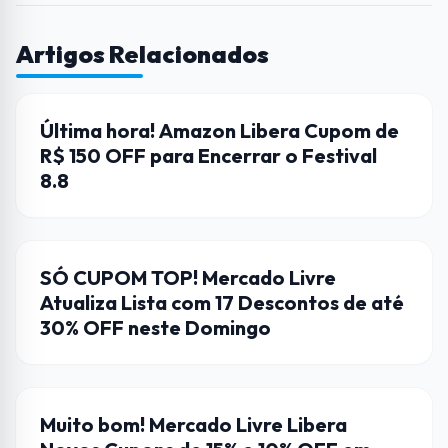
Artigos Relacionados
AMAZON
Última hora! Amazon Libera Cupom de
R$ 150 OFF para Encerrar o Festival
8.8
CUPONS DE DESCONTO
SÓ CUPOM TOP! Mercado Livre
Atualiza Lista com 17 Descontos de até
30% OFF neste Domingo
CUPONS DE DESCONTO
Muito bom! Mercado Livre Libera