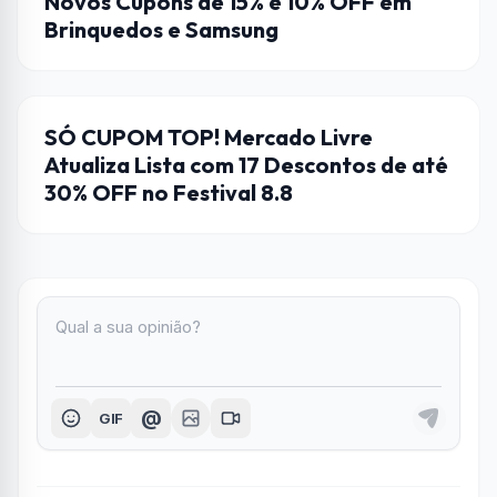
Novos Cupons de 15% e 10% OFF em
Brinquedos e Samsung
CUPONS DE DESCONTO
SÓ CUPOM TOP! Mercado Livre
Atualiza Lista com 17 Descontos de até
30% OFF no Festival 8.8
@
GIF