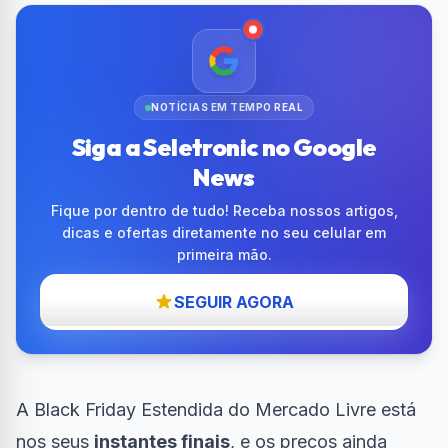
NOTÍCIAS EM TEMPO REAL
Siga a Seletronic no Google
News
Fique por dentro de tudo! Receba nossos artigos,
dicas e ofertas diretamente no seu celular em
primeira mão.
SEGUIR AGORA
A Black Friday Estendida do Mercado Livre está
nos seus
instantes finais
, e os preços ainda