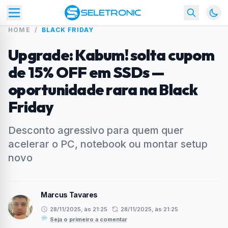
HOME
/
BLACK FRIDAY
Upgrade: Kabum! solta cupom
de 15% OFF em SSDs —
oportunidade rara na Black
Friday
Desconto agressivo para quem quer
acelerar o PC, notebook ou montar setup
novo
Marcus Tavares
28/11/2025, às 21:25
28/11/2025, às 21:25
·
Seja o primeiro a comentar