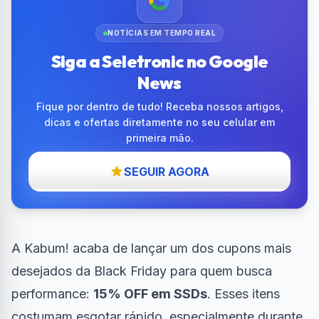
NOTÍCIAS EM TEMPO REAL
Siga a Seletronic no Google
News
Fique por dentro de tudo! Receba nossos artigos,
dicas e ofertas diretamente no seu celular em
primeira mão.
SEGUIR AGORA
A Kabum! acaba de lançar um dos cupons mais
desejados da Black Friday para quem busca
performance:
15% OFF em SSDs
. Esses itens
costumam esgotar rápido, especialmente durante