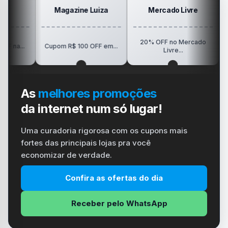
Magazine Luiza
Mercado Livre
P
20% OFF no Mercado
R$150 
Cupom R$ 100 OFF em...
Livre...
As
melhores promoções
da internet num só lugar!
Uma curadoria rigorosa com os cupons mais
fortes das principais lojas pra você
economizar de verdade.
Confira as ofertas do dia
Receber pelo WhatsApp