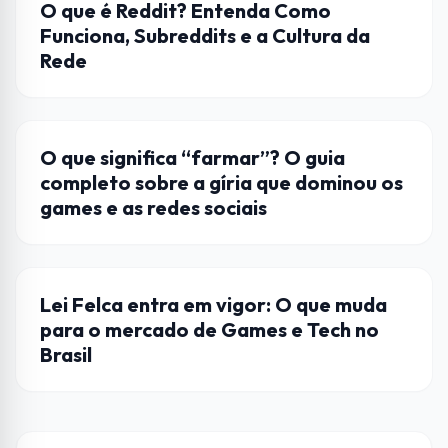
INTERNET
O que é Reddit? Entenda Como
Funciona, Subreddits e a Cultura da
Rede
CULTURA GEEK
O que significa “farmar”? O guia
completo sobre a gíria que dominou os
games e as redes sociais
GOVERNO
Lei Felca entra em vigor: O que muda
para o mercado de Games e Tech no
Brasil