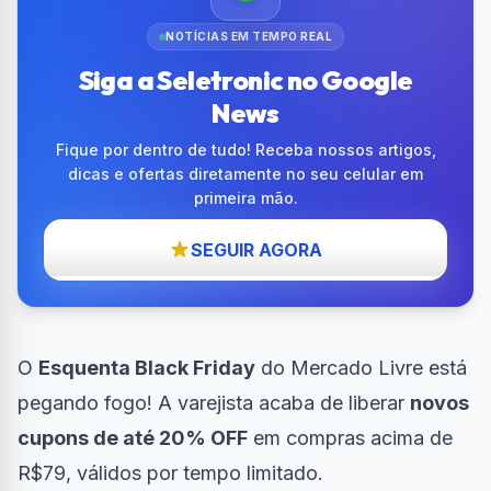
NOTÍCIAS EM TEMPO REAL
Siga a Seletronic no Google
News
Fique por dentro de tudo! Receba nossos artigos,
dicas e ofertas diretamente no seu celular em
primeira mão.
SEGUIR AGORA
O
Esquenta Black Friday
do Mercado Livre está
pegando fogo! A varejista acaba de liberar
novos
cupons de até 20% OFF
em compras acima de
R$79, válidos por tempo limitado.