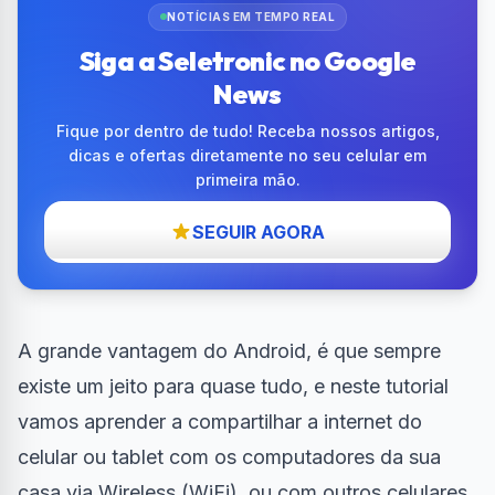
NOTÍCIAS EM TEMPO REAL
Siga a Seletronic no Google
News
Fique por dentro de tudo! Receba nossos artigos,
dicas e ofertas diretamente no seu celular em
primeira mão.
SEGUIR AGORA
A grande vantagem do Android, é que sempre
existe um jeito para quase tudo, e neste tutorial
vamos aprender a compartilhar a internet do
celular ou tablet com os computadores da sua
casa via Wireless (WiFi), ou com outros celulares.