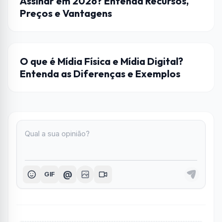
Assinar em 2026? Entenda Recursos,
Preços e Vantagens
ENTRETENIMENTO
O que é Mídia Física e Mídia Digital?
Entenda as Diferenças e Exemplos
@
GIF