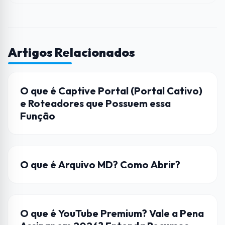
Artigos Relacionados
REDES
O que é Captive Portal (Portal Cativo)
e Roteadores que Possuem essa
Função
ARQUIVOS
O que é Arquivo MD? Como Abrir?
STREAMING
O que é YouTube Premium? Vale a Pena