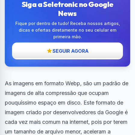
Siga a Seletronic no Google
News
Fique por dentro de tudo! Receba nossos artigos,
dicas e ofertas diretamente no seu celular em
primeira mão.
SEGUIR AGORA
As imagens em formato Webp, são um padrão de
imagens
de alta compressão que ocupam
pouquíssimo espaço em disco. Este formato de
imagem criado por desenvolvedores da
Google
é
cada vez mais comum na
internet
, pois por terem
um tamanho de arquivo menor, aceleram a