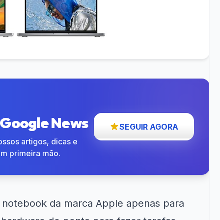
o Google News
SEGUIR AGORA
ssos artigos, dicas e
em primeira mão.
 notebook da marca Apple apenas para