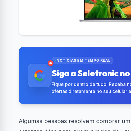
NOTÍCIAS EM TEMPO REAL
Siga a Seletronic n
Fique por dentro de tudo! Receba no
ofertas diretamente no seu celular 
Algumas pessoas resolvem comprar um