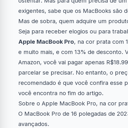
ostentar. Mas para quem precisa de um 
exigentes, sabe que os MacBooks são d
Mas de sobra, quem adquire um produto
Seja para receber elogios ou para traba
Apple MacBook Pro
, na cor prata com 1
Clube Samsung
AliExpress
Am
e muito mais, e com 13% de desconto. V
Amazon, você vai pagar apenas R$18.9
R$50 OFF no Magazine
10% OFF e
34% OFF em Lava e...
Luiza
parcelar se precisar. No entanto, o pr
recomendado é que você confira esse 
você encontra no fim do artigo.
Sobre o Apple MacBook Pro, na cor pra
O MacBook Pro de 16 polegadas de 202
avançados.