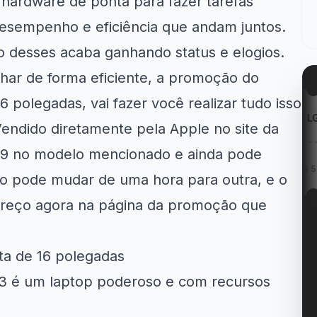
hardware de ponta para fazer tarefas
esempenho e eficiência que andam juntos.
 desses acaba ganhando status e elogios.
lhar de forma eficiente, a promoção do
6 polegadas, vai fazer você realizar tudo isso
azon
Kabum!
LG
endido diretamente pela Apple no site da
99 no modelo mencionado e ainda pode
m Geladeiras
R$ 200 OFF na Smart...
Cupom LG 5% OFF na...
e...
eço pode mudar de uma hora para outra, e o
preço agora na página da promoção que
ta de 16 polegadas
3 é um laptop poderoso e com recursos