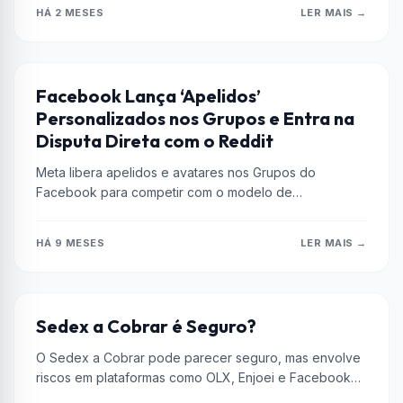
HÁ 2 MESES
LER MAIS →
FACEBOOK
Facebook Lança ‘Apelidos’
Personalizados nos Grupos e Entra na
Disputa Direta com o Reddit
Meta libera apelidos e avatares nos Grupos do
Facebook para competir com o modelo de
pseudônimos do Reddit, oferecendo mais...
HÁ 9 MESES
LER MAIS →
CORREIOS
Sedex a Cobrar é Seguro?
O Sedex a Cobrar pode parecer seguro, mas envolve
riscos em plataformas como OLX, Enjoei e Facebook
Marketplace. Descubra os...