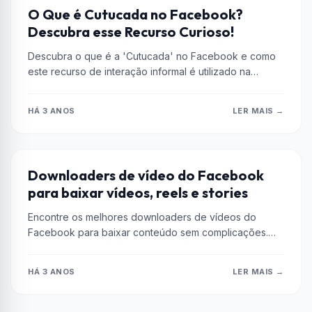
CURIOSIDADES
O Que é Cutucada no Facebook?
Descubra esse Recurso Curioso!
Descubra o que é a 'Cutucada' no Facebook e como
este recurso de interação informal é utilizado na
plataforma. Saiba...
HÁ 3 ANOS
LER MAIS →
DICAS
Downloaders de vídeo do Facebook
para baixar vídeos, reels e stories
Encontre os melhores downloaders de vídeos do
Facebook para baixar conteúdo sem complicações.
Conheça ferramentas confiáveis como SmallSEOTools,
DupliChecker, GetMyFB...
HÁ 3 ANOS
LER MAIS →