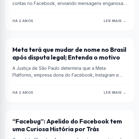
contas no Facebook, enviando mensagens enganosas
aos usuários. Descubra como identificar e evitar...
HÁ 2 ANOS
LER MAIS →
CURIOSIDADES
Meta terá que mudar de nome no Brasil
após disputa legal; Entenda o motivo
A Justiça de São Paulo determina que a Meta
Platforms, empresa dona do Facebook, Instagram e
WhatsApp, mude seu nome...
HÁ 2 ANOS
LER MAIS →
FACEBOOK
“Facebug”: Apelido do Facebook tem
uma Curiosa História por Trás