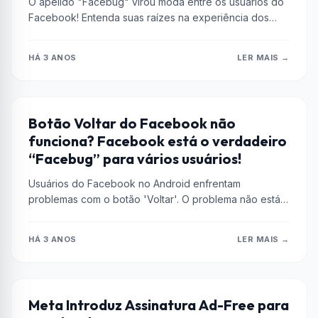
O apelido "Facebug" virou moda entre os usuários do
Facebook! Entenda suas raízes na experiência dos
usuários com os frequentes...
HÁ 3 ANOS
LER MAIS →
ANDROID
Botão Voltar do Facebook não
funciona? Facebook está o verdadeiro
“Facebug” para vários usuários!
Usuários do Facebook no Android enfrentam
problemas com o botão 'Voltar'. O problema não está
vinculado a uma marca específica...
HÁ 3 ANOS
LER MAIS →
FACEBOOK
Meta Introduz Assinatura Ad-Free para