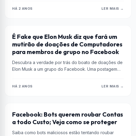
HÁ 2 ANOS
LER MAIS →
COMPUTADOR
É Fake que Elon Musk diz que fará um
mutirão de doações de Computadores
para membros de grupo no Facebook
Descubra a verdade por trás do boato de doações de
Elon Musk a um grupo do Facebook. Uma postagem
que...
HÁ 2 ANOS
LER MAIS →
DICAS
Facebook: Bots querem roubar Contas
a todo Custo; Veja como se proteger
Saiba como bots maliciosos estão tentando roubar