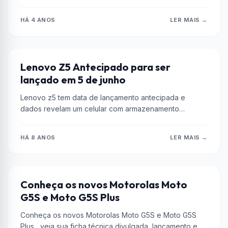
HÁ 4 ANOS
LER MAIS →
CELULAR
Lenovo Z5 Antecipado para ser
lançado em 5 de junho
Lenovo z5 tem data de lançamento antecipada e
dados revelam um celular com armazenamento
impressionante quase sem bordas.
HÁ 8 ANOS
LER MAIS →
LENOVO
Conheça os novos Motorolas Moto
G5S e Moto G5S Plus
Conheça os novos Motorolas Moto G5S e Moto G5S
Plus , veja sua ficha técnica divulgada, lançamento e