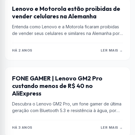
CELULAR
Lenovo e Motorola estão proibidas de
vender celulares na Alemanha
Entenda como Lenovo e a Motorola ficaram proibidas
de vender seus celulares e similares na Alemanha por
causa de problemas...
HÁ 2 ANOS
LER MAIS →
ALIEXPRESS
FONE GAMER | Lenovo GM2 Pro
custando menos de R$ 40 no
AliExpress
Descubra o Lenovo GM2 Pro, um fone gamer de última
geração com Bluetooth 5.3 e resistência à água, por
menos...
HÁ 3 ANOS
LER MAIS →