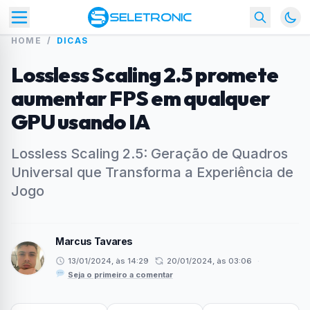
HOME
/
DICAS
Lossless Scaling 2.5 promete
aumentar FPS em qualquer
GPU usando IA
Lossless Scaling 2.5: Geração de Quadros
Universal que Transforma a Experiência de
Jogo
Marcus Tavares
13/01/2024, às 14:29
20/01/2024, às 03:06
·
Seja o primeiro a comentar