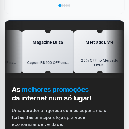
salvar
área
Pokémon
Recebe
sua
no
de
da
Elogio
dispositivo
trabalho
SanDisk
na
vida
no
Minha
gamer
#windows
Mesa
#ps4
#playstation
#carregador
Magazine Luiza
Mercado Livre
25% OFF no Mercado
R$150
.
Cupom R$ 100 OFF em...
Livre...
As
melhores promoções
da internet num só lugar!
Uma curadoria rigorosa com os cupons mais
fortes das principais lojas pra você
economizar de verdade.