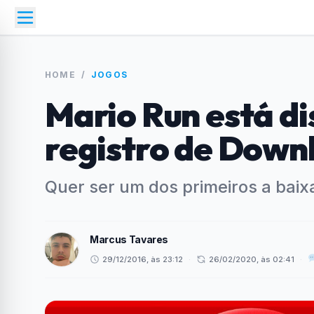
HOME
/
JOGOS
Mario Run está di
registro de Down
Quer ser um dos primeiros a baix
Marcus Tavares
29/12/2016, às 23:12
·
26/02/2020, às 02:41
·