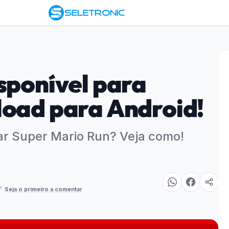
sponível para
load para Android!
ar Super Mario Run? Veja como!
Seja o primeiro a comentar