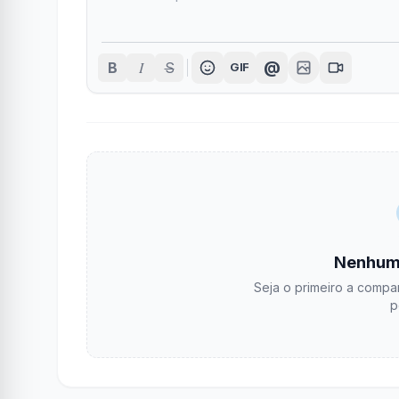
I
@
B
S
GIF
Nenhum
Seja o primeiro a compar
p