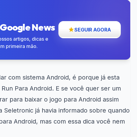
o Google News
SEGUIR AGORA
ssos artigos, dicas e
em primeira mão.
lar com sistema Android, é porque já esta
 Run Para Android
. E se você quer ser um
trar para baixar o jogo para Android assim
a Seletronic já havia informado sobre
quando
para Android
, mas com essa dica você nem