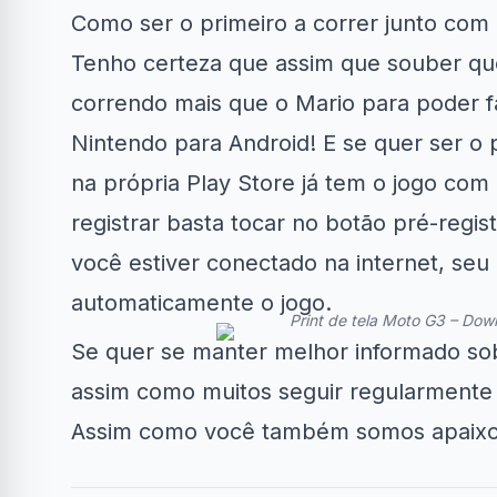
Como ser o primeiro a correr junto com
Tenho certeza que assim que souber que 
correndo mais que o Mario para poder f
Nintendo para Android! E se quer ser o 
Clube Samsung
AliExpress
Amaz
na própria Play Store já tem o jogo com
registrar basta tocar no botão pré-regist
R$50 OFF no Magazine
Amazon Now:
34% OFF em Lava e...
Luiza
em até
você estiver conectado na internet, seu
automaticamente o jogo.
Print de tela Moto G3 – Dow
Se quer se manter melhor informado sob
assim como muitos seguir regularmente a
Assim como você também somos apaixon