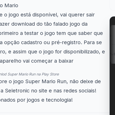
 o Mario
o jogo está disponível, vai querer sair
azer download do tão falado jogo da
primeiro a testar o jogo tem que saber que
on
Kabum!
LG
 a opção cadastro ou pré-registro. Para se
ro, e assim que o jogo for disponibilizado, e
 Entregas
12% OFF em itens
Cupom LG 5% OFF na...
...
participantes...
 aparelho vai começar a baixar
nlod Super Mario Run na Play Store
re o jogo Super Mario Run, não deixe de
 Seletronic no site e nas redes sociais!
ados por jogos e tecnologia!