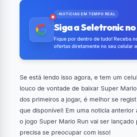
NOTÍCIAS EM TEMPO REAL
Siga a Seletronic n
Fique por dentro de tudo! Receba no
ofertas diretamente no seu celular 
Se está lendo isso agora, e tem um celu
louco de vontade de
baixar Super Mario
dos primeiros a jogar, é melhor se regis
que disponível! Em uma noticia anterior 
o jogo Super Mario Run vai ser lançado 
precisa se preocupar com isso!