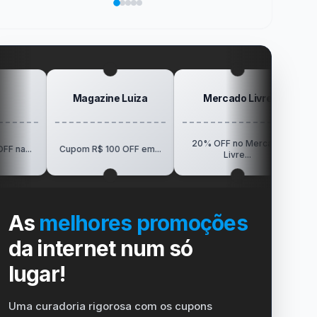
sua
no
de
da
Elogio
vida
dispositivo
trabalho
SanDisk
na
no
Minha
gamer
#windows
Mesa
#ps4
#playstation
#carregador
Magazine Luiza
Mercado Livre
Posi
20% OFF no Mercado
R$150 OFF 
Cupom R$ 100 OFF em...
Livre...
Visio
As
melhores promoções
da internet num só
lugar!
Uma curadoria rigorosa com os cupons