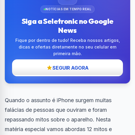
NOTÍCIAS EM TEMPO REAL
Siga a Seletronic no Google
News
Fique por dentro de tudo! Receba nossos artigos,
dicas e ofertas diretamente no seu celular em
primeira mão.
SEGUIR AGORA
Quando o assunto é iPhone surgem muitas
falácias de pessoas que ouviram e foram
repassando mitos sobre o aparelho. Nesta
matéria especial vamos abordas 12 mitos e