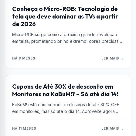
HARDWARE
Conheça o Micro-RGB: Tecnologia de
tela que deve dominar as TVs a partir
de 2026
Micro-RGB surge como a próxima grande revolução
em telas, prometendo brilho extremo, cores precisas e
contraste infinito sem risco de...
HÁ 8 MESES
LER MAIS →
CUPONS
Cupons de Até 30% de desconto em
Monitores na KaBuM!? – Só até dia 14!
KaBuM! está com cupons exclusivos de até 30% OFF
em monitores, mas só até o dia 14. Aproveite agora
para...
HÁ 11 MESES
LER MAIS →