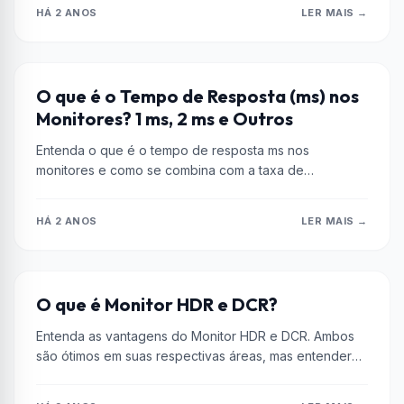
HÁ 2 ANOS
LER MAIS →
HARDWARE
O que é o Tempo de Resposta (ms) nos
Monitores? 1 ms, 2 ms e Outros
Entenda o que é o tempo de resposta ms nos
monitores e como se combina com a taxa de
atualização...
HÁ 2 ANOS
LER MAIS →
CURIOSIDADES
O que é Monitor HDR e DCR?
Entenda as vantagens do Monitor HDR e DCR. Ambos
são ótimos em suas respectivas áreas, mas entender
suas diferenças é...