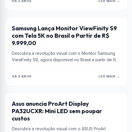
HÁ 2 ANOS
LER MAIS →
KABUM
Samsung Lança Monitor ViewFinity S9
com Tela 5K no Brasil a Partir de R$
9.999,00
Descubra a revolução visual com o Monitor Samsung
ViewFinity S9, agora disponível no Brasil a partir de R$
9.999,00. Experimente...
HÁ 3 ANOS
LER MAIS →
ADOBE
Asus anuncia ProArt Display
PA32UCXR: Mini LED sem poupar
custos
Descubra a revolução visual com o ASUS ProArt