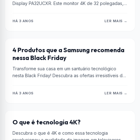
Display PA32UCXR. Este monitor 4K de 32 polegadas,
equipado com tecnologia mini...
HÁ 3 ANOS
LER MAIS →
AR-CONDICIONADO
4 Produtos que a Samsung recomenda
nessa Black Friday
Transforme sua casa em um santuário tecnológico
nesta Black Friday! Descubra as ofertas irresistíveis da
Samsung, desde Smart TVs UHD...
HÁ 3 ANOS
LER MAIS →
MONITOR
O que é tecnologia 4K?
Descubra o que é 4K e como essa tecnologia
revolucionou a qualidade de imagem em televisores,