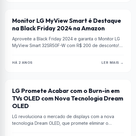
AMAZON
Monitor LG MyView Smart é Destaque
na Black Friday 2024 na Amazon
Aproveite a Black Friday 2024 e garanta o Monitor LG
MyView Smart 32SR50F-W com R$ 200 de desconto!
Com tela...
HÁ 2 ANOS
LER MAIS →
CURIOSIDADES
LG Promete Acabar com o Burn-in em
TVs OLED com Nova Tecnologia Dream
OLED
LG revoluciona o mercado de displays com a nova
tecnologia Dream OLED, que promete eliminar o
problema do burn-in e...