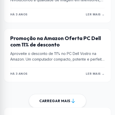
monitores e câmeras. Entenda...
HÁ 3 ANOS
LER MAIS →
AMAZON
Promoção na Amazon Oferta PC Dell
com 11% de desconto
Aproveite o desconto de 11% no PC Dell Vostro na
Amazon. Um computador compacto, potente e perfeito
para trabalho e...
HÁ 3 ANOS
LER MAIS →
CARREGAR MAIS