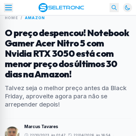
HOME
/
AMAZON
O preço despencou! Notebook
Gamer Acer Nitro 5 com
Nvidia RTX 3050 está com
menor preço dos últimos 30
dias na Amazon!
Talvez seja o melhor preço antes da Black
Friday, aproveite agora para não se
arrepender depois!
Marcus Tavares
22/10/2023, às 01:47
22/04/2026, às 16:54
·