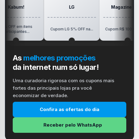
m!
LG
Magazine Luiza
m itens
Cupom LG 5% OFF na...
Cupom R$ 100 OFF em...
ntes...
As
melhores promoções
da internet num só lugar!
Uma curadoria rigorosa com os cupons mais
fortes das principais lojas pra você
economizar de verdade.
Confira as ofertas do dia
Receber pelo WhatsApp