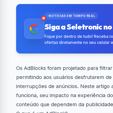
NOTÍCIAS EM TEMPO REAL
Siga a Seletronic n
Fique por dentro de tudo! Receba no
ofertas diretamente no seu celular 
Os AdBlocks foram projetado para filtra
permitindo aos usuários desfrutarem de
interrupções de anúncios. Neste artigo 
funciona, seu impacto na experiência do
conteúdo que dependem da publicidade o