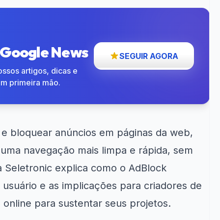
o Google News
SEGUIR AGORA
ssos artigos, dicas e
em primeira mão.
r e bloquear anúncios em páginas da web,
 uma navegação mais limpa e rápida, sem
a Seletronic explica como o AdBlock
 usuário e as implicações para criadores de
nline para sustentar seus projetos.