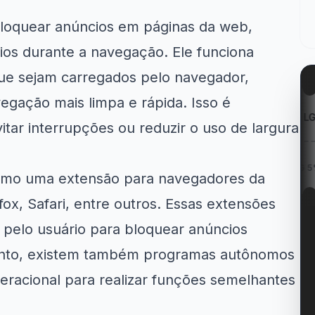
bloquear anúncios em páginas da web,
ios durante a navegação. Ele funciona
 que sejam carregados pelo navegador,
gação mais limpa e rápida. Isso é
zon
Kabum!
LG
itar interrupções ou reduzir o uso de largura
 Entregas
12% OFF em itens
Cupom LG 5% OFF na...
...
participantes...
como uma extensão para navegadores da
efox, Safari, entre outros. Essas extensões
s pelo usuário para bloquear anúncios
anto, existem também programas autônomos
eracional para realizar funções semelhantes