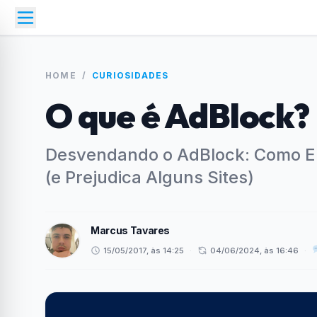
HOME
/
CURIOSIDADES
O que é AdBlock?
Desvendando o AdBlock: Como E
(e Prejudica Alguns Sites)
Marcus Tavares
15/05/2017, às 14:25
·
04/06/2024, às 16:46
·