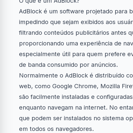
O que é um AdBlock?
AdBlock é um software projetado para 
impedindo que sejam exibidos aos usuár
filtrando conteúdos publicitários antes
proporcionando uma experiência de nave
Clube Samsung
AliExpress
Ama
especialmente útil para quem prefere ev
de banda consumido por anúncios.
R$50 OFF no Magazine
Amazon Now:
34% OFF em Lava e...
Luiza
em até
Normalmente o AdBlock é distribuído 
web, como
Google Chrome
, Mozilla Fir
são facilmente instaladas e configurada
enquanto navegam na internet. No ent
que podem ser instalados no sistema op
em todos os navegadores.