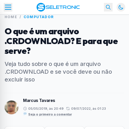
HOME
/
COMPUTADOR
O que é um arquivo
.CRDOWNLOAD? E para que
serve?
Veja tudo sobre o que é um arquivo
.CRDOWNLOAD e se você deve ou não
excluir isso
Marcus Tavares
05/05/2019, às 20:49
09/07/2022, às 01:23
·
Seja o primeiro a comentar