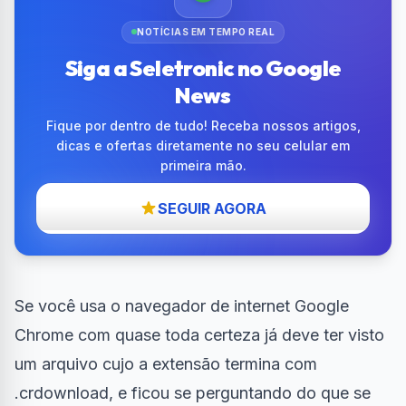
NOTÍCIAS EM TEMPO REAL
Siga a Seletronic no Google
News
Fique por dentro de tudo! Receba nossos artigos,
dicas e ofertas diretamente no seu celular em
primeira mão.
SEGUIR AGORA
Se você usa o navegador de internet
Google
Chrome
com quase toda certeza já deve ter visto
um arquivo cujo a extensão termina com
.crdownload, e ficou se perguntando do que se