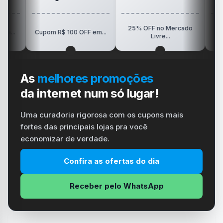
25% OFF no Mercado
R$150 OFF em
Cupom R$ 100 OFF em...
Livre...
Vision..
As
melhores promoções
da internet num só lugar!
Uma curadoria rigorosa com os cupons mais
fortes das principais lojas pra você
economizar de verdade.
Confira as ofertas do dia
Receber pelo WhatsApp