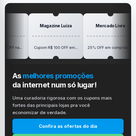
#ps4
#playstation
#carregador
Magazine Luiza
Mercado Livre
R$15
..
Cupom R$ 100 OFF em...
25% OFF em compras a...
As
melhores promoções
da internet num só lugar!
Uma curadoria rigorosa com os cupons mais
fortes das principais lojas pra você
economizar de verdade.
Confira as ofertas do dia