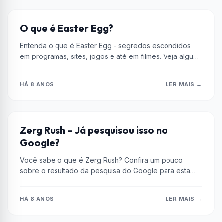
CULTURA GEEK
O que é Easter Egg?
Entenda o que é Easter Egg - segredos escondidos
em programas, sites, jogos e até em filmes. Veja alguns
exemplos!
HÁ 8 ANOS
LER MAIS →
CULTURA GEEK
Zerg Rush – Já pesquisou isso no
Google?
Você sabe o que é Zerg Rush? Confira um pouco
sobre o resultado da pesquisa do Google para esta
palavra-chave...
HÁ 8 ANOS
LER MAIS →