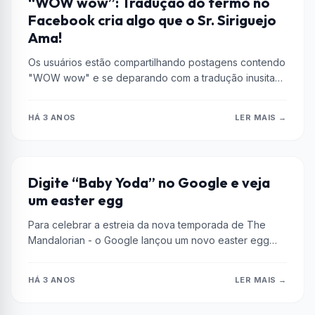
“WOW wow”: Tradução do termo no
Facebook cria algo que o Sr. Siriguejo
Ama!
Os usuários estão compartilhando postagens contendo
"WOW wow" e se deparando com a tradução inusitada
para "Dinheiro, dinheiro, dinheiro, dinheiro,...
HÁ 3 ANOS
LER MAIS →
EASTER EGGS
Digite “Baby Yoda” no Google e veja
um easter egg
Para celebrar a estreia da nova temporada de The
Mandalorian - o Google lançou um novo easter egg
surpreendente do...
HÁ 3 ANOS
LER MAIS →