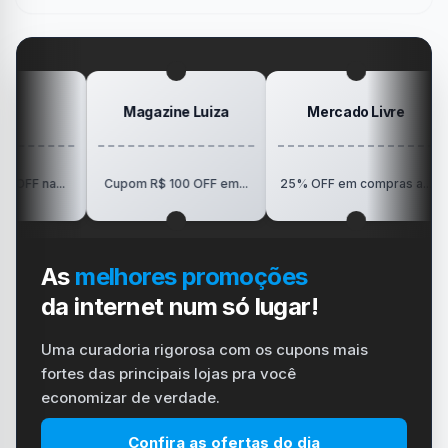
no
Minha
gamer
#windows
Mesa
#ps4
#playstation
#carregador
Magazine Luiza
Mercado Livre
R$15
..
Cupom R$ 100 OFF em...
25% OFF em compras a...
As
melhores promoções
da internet num só lugar!
Uma curadoria rigorosa com os cupons mais
fortes das principais lojas pra você
economizar de verdade.
Confira as ofertas do dia