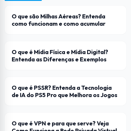
HARDWARE
O que são Milhas Aéreas? Entenda
como funcionam e como acumular
ENTRETENIMENTO
O que é Mídia Física e Mídia Digital?
Entenda as Diferenças e Exemplos
HARDWARE
O que é PSSR? Entenda a Tecnologia
de IA do PS5 Pro que Melhora os Jogos
INTERNET
O que é VPN e para que serve? Veja
Como Funciona a Rede Privada Virtual