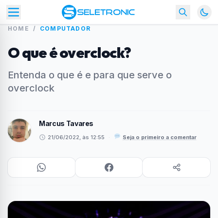
HOME
/
COMPUTADOR
O que é overclock?
Entenda o que é e para que serve o
overclock
Marcus Tavares
21/06/2022, às 12:55
·
Seja o primeiro a comentar