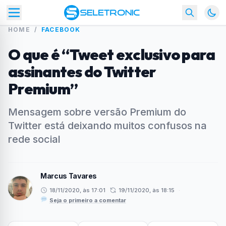
HOME
/
FACEBOOK
O que é “Tweet exclusivo para
assinantes do Twitter
Premium”
Mensagem sobre versão Premium do
Twitter está deixando muitos confusos na
rede social
Marcus Tavares
18/11/2020, às 17:01
19/11/2020, às 18:15
·
Seja o primeiro a comentar