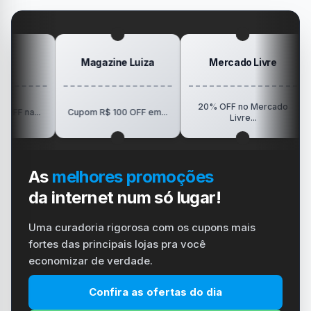
#ps4
#playstation
#carregador
Magazine Luiza
Mercado Livre
20% OFF no Mercado
R$15
..
Cupom R$ 100 OFF em...
Livre...
As
melhores promoções
da internet num só lugar!
Uma curadoria rigorosa com os cupons mais
fortes das principais lojas pra você
economizar de verdade.
Confira as ofertas do dia