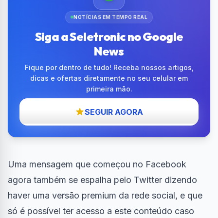
NOTÍCIAS EM TEMPO REAL
Siga a Seletronic no Google
News
Fique por dentro de tudo! Receba nossos artigos,
dicas e ofertas diretamente no seu celular em
primeira mão.
SEGUIR AGORA
Uma mensagem que começou no
Facebook
agora também se espalha pelo
Twitter
dizendo
haver uma versão premium da rede social, e que
só é possível ter acesso a este conteúdo caso