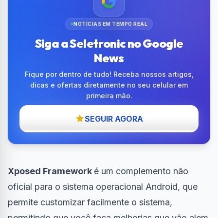
NOTÍCIAS EM TEMPO REAL
Siga a Seletronic no Google
News
Fique por dentro de tudo! Receba nossos artigos,
dicas e ofertas diretamente no seu celular em
primeira mão.
SEGUIR AGORA
Xposed Framework
é um complemento não
oficial para o sistema operacional Android, que
permite customizar facilmente o sistema,
permitindo que você faça melhorias que vão alem