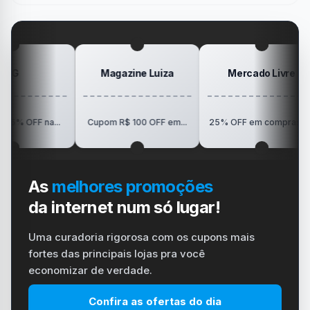
gamer
#windows
Mesa
#ps4
#playstation
#carregador
Magazine Luiza
Mercado Livre
F na...
Cupom R$ 100 OFF em...
25% OFF em compras a...
As
melhores promoções
da internet num só lugar!
Uma curadoria rigorosa com os cupons mais
fortes das principais lojas pra você
economizar de verdade.
Confira as ofertas do dia