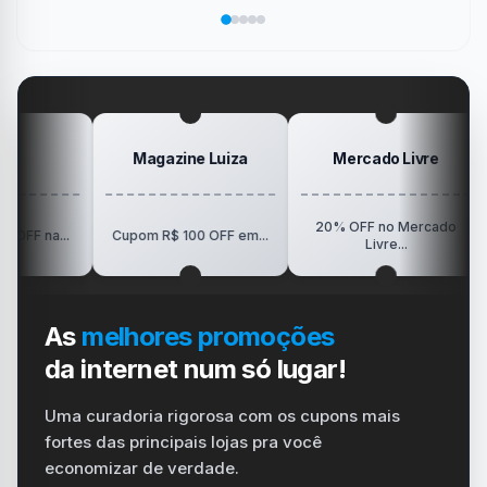
sua
no
de
da
Elogio
dispositivo
trabalho
SanDisk
na
vida
no
Minha
gamer
#windows
Mesa
#ps4
#playstation
#carregador
Magazine Luiza
Mercado Livre
20% OFF no Mercado
R$1
...
Cupom R$ 100 OFF em...
Livre...
As
melhores promoções
da internet num só lugar!
Uma curadoria rigorosa com os cupons mais
fortes das principais lojas pra você
economizar de verdade.