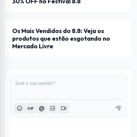
30% OFF no Festival 8.8
DICAS
Os Mais Vendidos do 8.8: Veja os
produtos que estão esgotando no
Mercado Livre
@
GIF