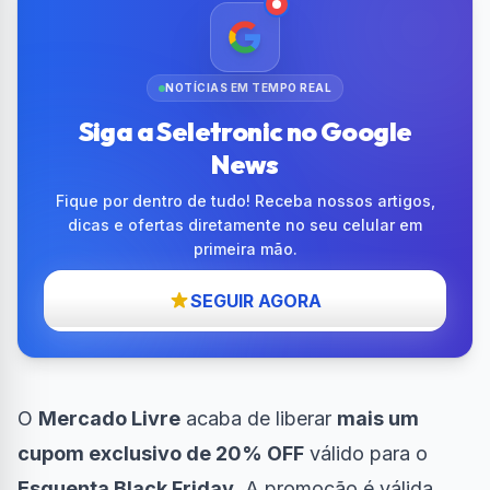
NOTÍCIAS EM TEMPO REAL
Siga a Seletronic no Google
News
Fique por dentro de tudo! Receba nossos artigos,
dicas e ofertas diretamente no seu celular em
primeira mão.
SEGUIR AGORA
O
Mercado Livre
acaba de liberar
mais um
cupom exclusivo de 20% OFF
válido para o
Esquenta Black Friday
. A promoção é válida