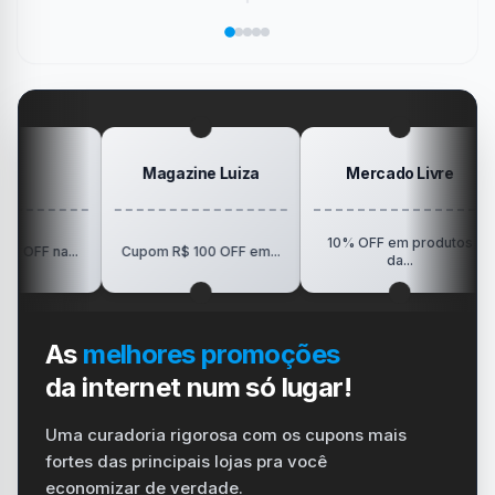
marcou
salvar
área
Pokémon
Recebe
sua
no
de
da
Elogio
dispositivo
trabalho
SanDisk
na
vida
no
Minha
gamer
#windows
Mesa
#ps4
#playstation
#carregador
Magazine Luiza
Mercado Livre
10% OFF em produtos
R$1
...
Cupom R$ 100 OFF em...
da...
As
melhores promoções
da internet num só lugar!
Uma curadoria rigorosa com os cupons mais
fortes das principais lojas pra você
economizar de verdade.