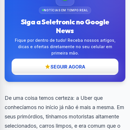
NOTÍCIAS EM TEMPO REAL
Siga a Seletronic no Google
News
Fique por dentro de tudo! Receba nossos artigos,
dicas e ofertas diretamente no seu celular em
primeira mão.
SEGUIR AGORA
De uma coisa temos certeza: a Uber que
conhecíamos no início já não é mais a mesma. Em
seus primórdios, tínhamos motoristas altamente
selecionados, carros limpos, e era comum que o