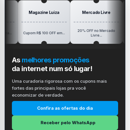
Magazine Luiza
Mercado Livre
Po
20% OFF no Mercado
R$150 OF
Cupom R$ 100 OFF em...
Livre...
Vi
As
melhores promoções
da internet num só lugar!
Uma curadoria rigorosa com os cupons mais
fortes das principais lojas pra você
economizar de verdade.
Confira as ofertas do dia
Receber pelo WhatsApp