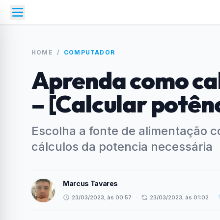
HOME
/
COMPUTADOR
Aprenda como cal
– [Calcular potên
Escolha a fonte de alimentação 
cálculos da potencia necessária
Marcus Tavares
23/03/2023, às 00:57
·
23/03/2023, às 01:02
·