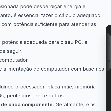
sionada pode desperdiçar energia e
tanto, é essencial fazer o cálculo adequado
 com potência suficiente para atender às
m potência adequada para o seu PC, a
azon
Kabum!
LG
de seguir.
o computador
m Geladeiras
R$ 40 OFF no Jogo...
Cupom LG 5% OFF na...
e...
e de alimentação do computador com base nos
cluindo processador, placa-mãe, memória
s, periféricos, entre outros.
ia de cada componente
. Geralmente, elas