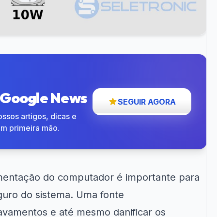
o Google News
SEGUIR AGORA
ssos artigos, dicas e
em primeira mão.
imentação
do computador é importante para
guro do sistema. Uma fonte
avamentos e até mesmo danificar os