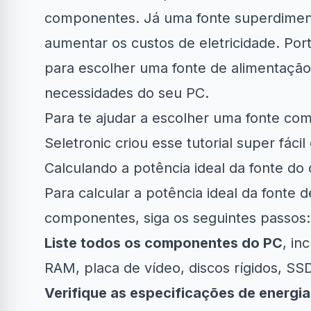
componentes. Já uma fonte superdimen
aumentar os custos de eletricidade. Por
para escolher uma fonte de alimentação
necessidades do seu PC.
Para te ajudar a escolher uma fonte co
Clube Samsung
AliExpress
Am
Seletronic criou esse
tutorial
super fácil 
Calculando a potência ideal da fonte d
R$50 OFF no Magazine
10% OFF e
34% OFF em Lava e...
Luiza
Para calcular a potência ideal da font
componentes, siga os seguintes passos:
Liste todos os componentes do PC
, in
RAM, placa de vídeo, discos rígidos, SSD
Verifique as especificações de energ