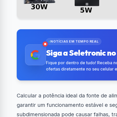
NOTÍCIAS EM TEMPO REAL
Siga a Seletronic n
Fique por dentro de tudo! Receba no
ofertas diretamente no seu celular 
Calcular a potência ideal da
fonte de al
garantir um funcionamento estável e se
subdimensionada pode causar falhas, tr