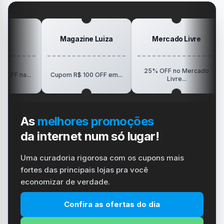
#playstation
#carregador
Magazine Luiza
Mercado Livre
25% OFF no Mercado
R$15
..
Cupom R$ 100 OFF em...
Livre...
As
melhores promoções
da internet num só lugar!
Uma curadoria rigorosa com os cupons mais
fortes das principais lojas pra você
economizar de verdade.
Confira as ofertas do dia