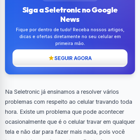
Siga a Seletronic no Google
News
Fique por dentro de tudo! Receba nossos artigos,
dicas e ofertas diretamente no seu celular em
primeira mão.
SEGUIR AGORA
Na Seletronic já ensinamos a resolver vários
problemas com respeito ao
celular travando toda
hora
. Existe um problema que pode acontecer
ocasionalmente que é o celular travar em qualquer
tela e não dar para fazer mais nada, pois você