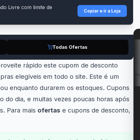
o Livre com limite de
Copiar e ir a Loja
Todas Ofertas
Amazon
Kabum!
LG
proveite rápido este cupom de desconto
F em Geladeiras
R$ 200 OFF na Smart...
Cupom LG 5% OFF na.
as elegíveis em todo o site. Este é um
e...
e ou enquanto durarem os estoques. Cupons
 do dia, e muitas vezes poucas horas após
s. Para mais
ofertas
e cupons de desconto,