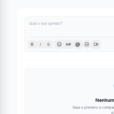
I
@
B
S
GIF
Nenhum
Seja o primeiro a compar
p