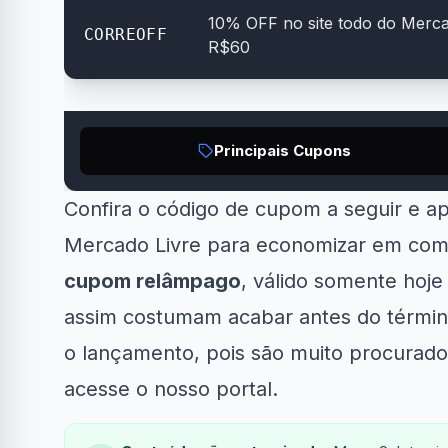
10% OFF no site todo do Mercad
CORREOFF
R$60
Principais Cupons
Clube Samsung
AliExpress
Confira o código de cupom a seguir e a
R$50 OFF no Magazine
10% OF
.
34% OFF em Lava e...
Mercado Livre para economizar em compr
Luiza
cupom relâmpago
, válido somente hoj
assim costumam acabar antes do término
o lançamento, pois são muito procurado
acesse o nosso portal.