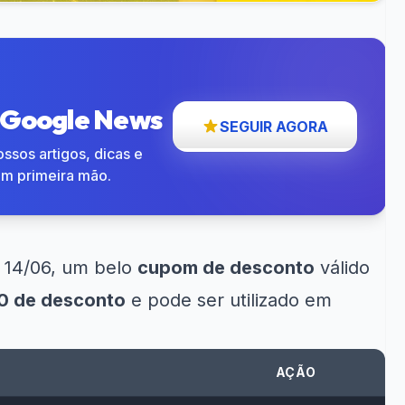
o Google News
SEGUIR AGORA
ssos artigos, dicas e
em primeira mão.
, 14/06, um belo
cupom de desconto
válido
60 de desconto
e pode ser utilizado em
AÇÃO