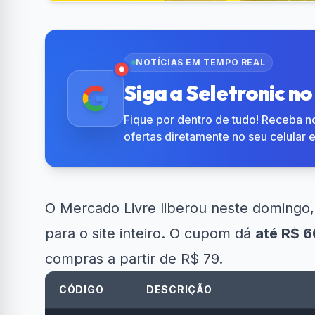
NOTÍCIAS EM TEMPO REAL
Siga a Seletronic n
Fique por dentro de tudo! Receba no
ofertas diretamente no seu celular 
O Mercado Livre liberou neste domingo
para o site inteiro. O cupom dá
até R$ 
compras a partir de R$ 79.
CÓDIGO
DESCRIÇÃO