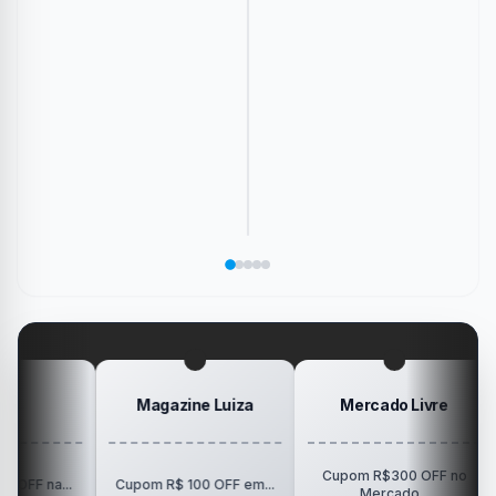
Envie
Como
Conheça
Esse
imagens
aumentar
os
Carregador
Diga
nas
e
novos
de
redes
diminuir
cartões
Controle
um
sociais
os
de
de
jogo
sem
ícones
memória
PS4
que
precisar
da
de
só
marcou
salvar
área
Pokémon
Recebe
sua
no
de
da
Elogio
dispositivo
trabalho
SanDisk
na
vida
no
Minha
gamer
#windows
Mesa
#ps4
#playstation
#carregador
Magazine Luiza
Mercado Livre
Cupom R$300 OFF no
R$15
..
Cupom R$ 100 OFF em...
Mercado...